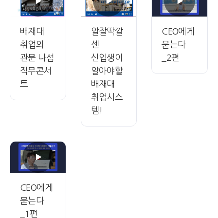
배재대
알잘딱깔
CEO에게
취업의
센
묻는다
관문 나섬
신입생이
_2편
직무콘서
알아야할
트
배재대
취업시스
템!
CEO에게
묻는다
_1편