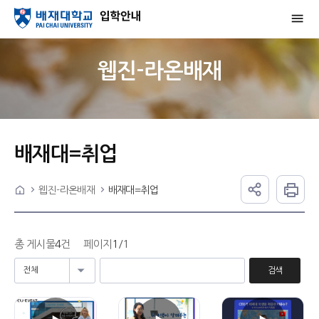
웹진-라온배재
배재대=취업
웹진-라온배재
배재대=취업
총 게시물
4
건
페이지
1
/1
검색